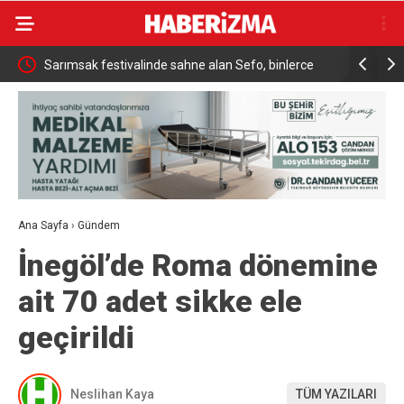
rce
Sanatçı Cansever hayatını kaybetti
Türkiye, S
tarihi sa
Ana Sayfa
›
Gündem
İnegöl’de Roma dönemine
ait 70 adet sikke ele
geçirildi
Neslihan Kaya
TÜM YAZILARI