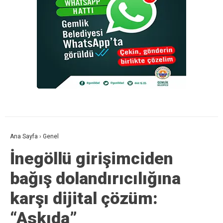
Ana Sayfa
›
Genel
İnegöllü girişimciden
bağış dolandırıcılığına
karşı dijital çözüm:
“Askıda”