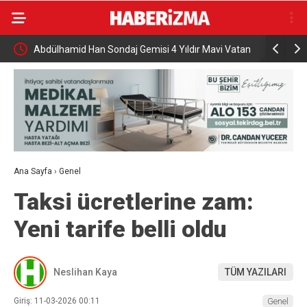
dır Mavi Vatan
AK Parti İstanbul’dan “AK Belediyeciliği Yerinde Gör”
programı
Ana Sayfa
›
Genel
Taksi ücretlerine zam:
Yeni tarife belli oldu
Neslihan Kaya
TÜM YAZILARI
Giriş: 11-03-2026 00:11
Genel