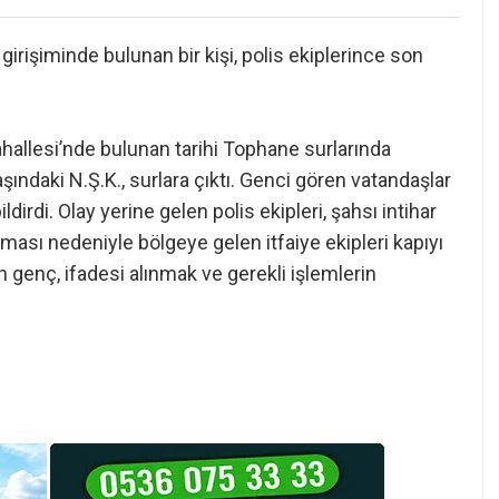
girişiminde bulunan bir kişi, polis ekiplerince son
hallesi’nde bulunan tarihi Tophane surlarında
şındaki N.Ş.K., surlara çıktı. Genci gören vatandaşlar
ldirdi. Olay yerine gelen polis ekipleri, şahsı intihar
lması nedeniyle bölgeye gelen itfaiye ekipleri kapıyı
n genç, ifadesi alınmak ve gerekli işlemlerin