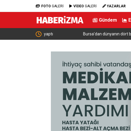
FOTO
GALERİ
VİDEO
GALERİ
YAZARLAR
Gündem
r yaptı
Bursa’dan dünyanın dört bir yanına klasik araç: 
otobüsler Bursa’da tekrar restore ediliyor