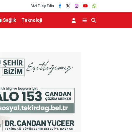
Bizi Takip Edin
Sağlık
Teknoloji
r konseri
Başkan Sekmen’den İspir ve Pazaryolu çıkarma