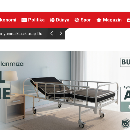
Ekonomi
Politika
Dünya
Spor
Magazin
Dünyada sayılı kalan
Kahramanmaraş’ta Ağustos Fuarında Funda Ara