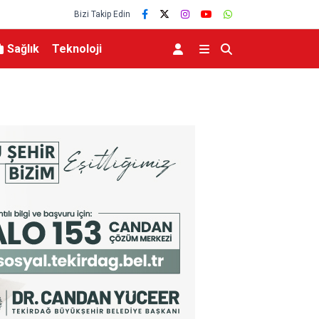
Bizi Takip Edin
Sağlık
Teknoloji
lü Savunma Zirvesine
Bakan Göktaş: “Terörsüz Türkiye sürecinde barış
ekonominin güçlendiği bir Türkiye kurmak istiy