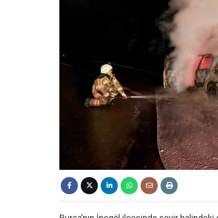
Bursa’nın İnegöl ilçesinde seyir halindeki 