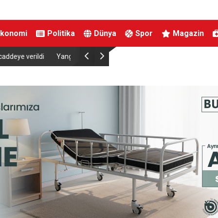
Ekonomi
Politika
Dünya
Spor
Magazin
ye eri tedavi altında
Cumhurbaşkanı Erdoğan Suudi Arabistan’da Üç
Katılıyor