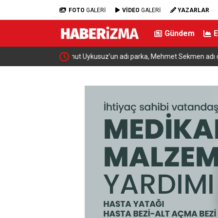
FOTO
GALERİ
VİDEO
GALERİ
YAZARLAR
Gündem
adı caddeye verildi
Yangına müdahale ederken yüksekten düşen itfai