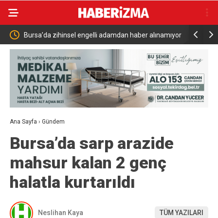
elli adamdan haber alınamıyor
Türkiye Suudi Arabistan ve Pakistan Ar
Savunma Anlaşması
Ana Sayfa
›
Gündem
Bursa’da sarp arazide
mahsur kalan 2 genç
halatla kurtarıldı
Neslihan Kaya
TÜM YAZILARI