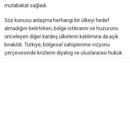
mutabakat sağladı.
Söz konusu anlaşma herhangi bir ülkeyi hedef
almadığını belirtirken, bölge istikrarını ve huzurunu
önceleyen diğer kardeş ülkelerin katılımına da açık
bırakıldı. Türkiye, bölgesel sahiplenme vizyonu
çerçevesinde krizlerin diyalog ve uluslararası hukuk
temelinde çözülmesi yönündeki
diplomatik
tutumunu
sürdürmeye devam edeceğini vurguladı.