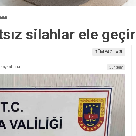
rildi
sız silahlar ele geçir
TÜM YAZILARI
Kaynak: İHA
Gündem