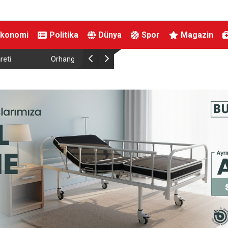
Ekonomi
Politika
Dünya
Spor
Magazin
dı
Neşet Ertaş Kültür ve Müzik Festivali’nde meyda