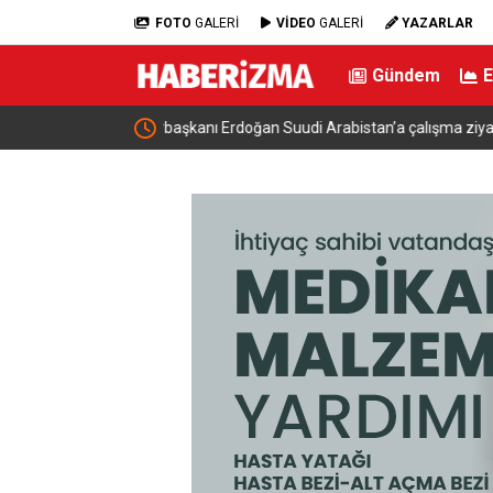
FOTO
GALERİ
VİDEO
GALERİ
YAZARLAR
Gündem
ma ziyareti
Orhangazi’deki meslek lisesinin yıkımına başlan