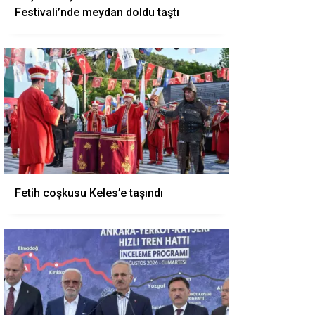
Festivali’nde meydan doldu taştı
Fetih coşkusu Keles’e taşındı