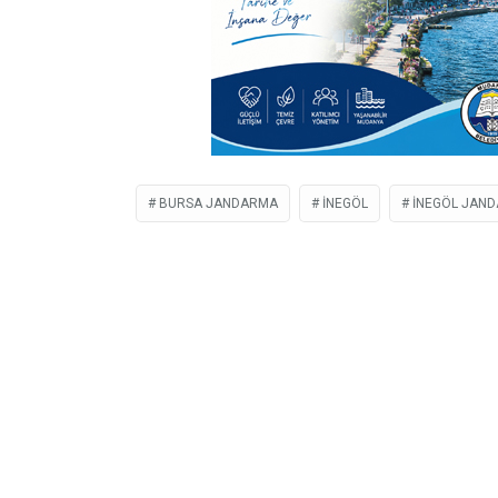
BURSA JANDARMA
İNEGÖL
INEGÖL JAN