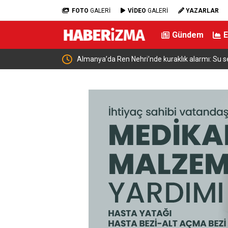
FOTO
GALERİ
VİDEO
GALERİ
YAZARLAR
Gündem
nski ile bir araya
Almanya’da Ren Nehri’nde kuraklık alarmı: Su se
yaşandı