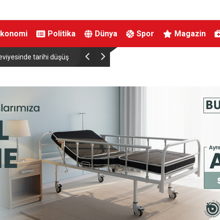
Ekonomi
Politika
Dünya
Spor
Magazin
viyesinde tarihi düşüş
Uludağ’da çıkan orman yangını söndürüldü