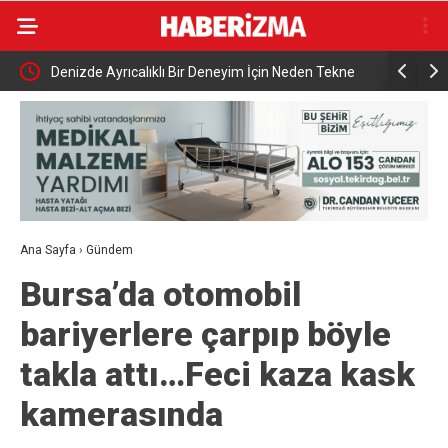
ıldı
Denizde Ayrıcalıklı Bir Deneyim İçin Neden Tekne
Bursa’da a
Kiralama Tercih Edilmeli?
Kimse doku
Ana Sayfa
›
Gündem
Bursa’da otomobil
bariyerlere çarpıp böyle
takla attı…Feci kaza kask
kamerasında