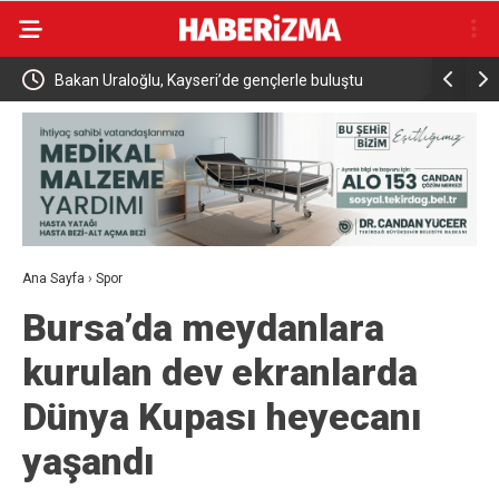
i
Bakan Uraloğlu, Kayseri’de gençlerle buluştu
İnegöl’de
müdahale b
Ana Sayfa
›
Spor
Bursa’da meydanlara
kurulan dev ekranlarda
Dünya Kupası heyecanı
yaşandı