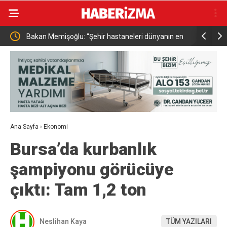
emektir”
Bakan Memişoğlu: “Şehir hastaneleri dünyanın en
İçişleri Ba
üst seviye sağlık hizmet binalarıdır”
bu yılın i
Ana Sayfa
›
Ekonomi
Bursa’da kurbanlık
şampiyonu görücüye
çıktı: Tam 1,2 ton
Neslihan Kaya
TÜM YAZILARI