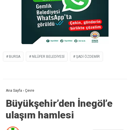
BURSA
NILÜFER BELEDIYESI
ŞADI ÖZDEMIR
Ana Sayfa
›
Çevre
Büyükşehir’den İnegöl’e
ulaşım hamlesi