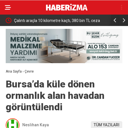
er
Çalıntı araçla 10 kilometre kaçtı, 380 bin TL ceza
Mekke Ort
yedi
İddialara 
Ana Sayfa
›
Çevre
Bursa’da küle dönen
ormanlık alan havadan
görüntülendi
Neslihan Kaya
TÜM YAZILARI