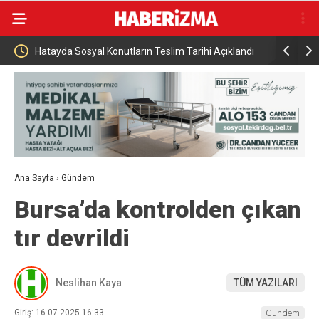
yal Konutların Teslim Tarihi Açıklandı
Hazine ve Maliye Bakanı Şimş
Ana Sayfa
›
Gündem
Bursa’da kontrolden çıkan
tır devrildi
Neslihan Kaya
TÜM YAZILARI
Giriş: 16-07-2025 16:33
Gündem