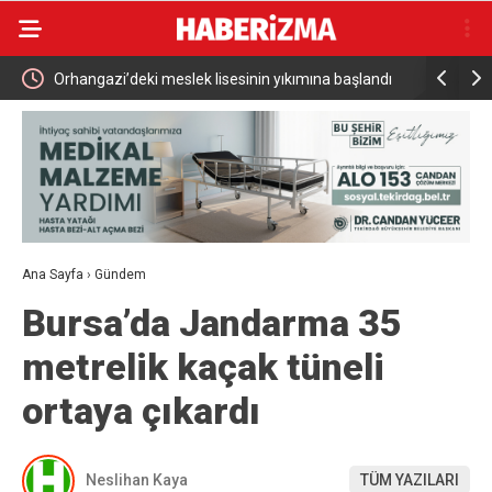
alışma
Orhangazi’deki meslek lisesinin yıkımına başlandı
Neşet Erta
doldu taşt
Ana Sayfa
›
Gündem
Bursa’da Jandarma 35
metrelik kaçak tüneli
ortaya çıkardı
Neslihan Kaya
TÜM YAZILARI