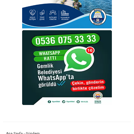
Ana Sayfa
›
Gündem