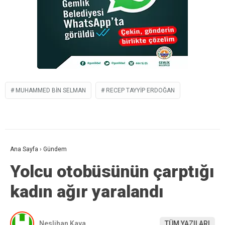
MUHAMMED BIN SELMAN
RECEP TAYYIP ERDOĞAN
Ana Sayfa
›
Gündem
Yolcu otobüsünün çarptığı
kadın ağır yaralandı
Neslihan Kaya
TÜM YAZILARI