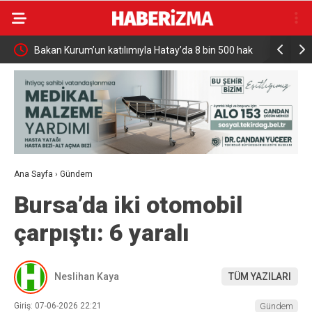
Bakan Kurum’un katılımıyla Hatay’da 8 bin 500 hak
Türkiye ve
sahibinin konutu belirlendi
Milyar Dol
Ana Sayfa
›
Gündem
Bursa’da iki otomobil
çarpıştı: 6 yaralı
Neslihan Kaya
TÜM YAZILARI
Giriş: 07-06-2026 22:21
Gündem