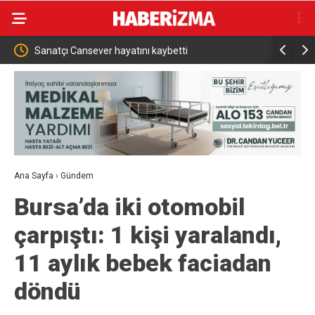
tını kaybetti
Türkiye, Suudi Arabistan ve Pakistan ar
tarihi savunma anlaşması dünya basını
Ana Sayfa
›
Gündem
Bursa’da iki otomobil
çarpıştı: 1 kişi yaralandı,
11 aylık bebek faciadan
döndü