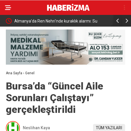
rmı: Su
Uludağ’da çıkan orman yangını söndürüldü
MGK
Güv
Ana Sayfa
›
Genel
Bursa’da “Güncel Aile
Sorunları Çalıştayı”
gerçekleştirildi
Neslihan Kaya
TÜM YAZILARI