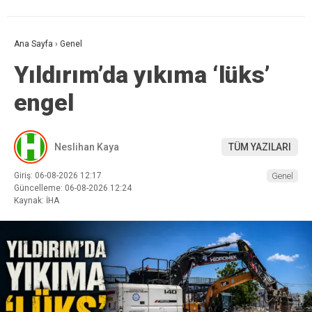
Ana Sayfa
›
Genel
Yıldırım’da yıkıma ‘lüks’
engel
Neslihan Kaya
TÜM YAZILARI
Giriş: 06-08-2026 12:17
Genel
Güncelleme: 06-08-2026 12:24
Kaynak: İHA