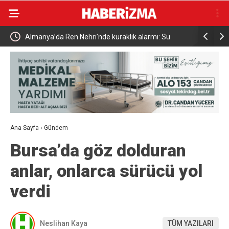
k alarmı: Su
Uludağ’da çıkan orman yangını söndürüldü
Ana Sayfa
›
Gündem
Bursa’da göz dolduran
anlar, onlarca sürücü yol
verdi
Neslihan Kaya
TÜM YAZILARI