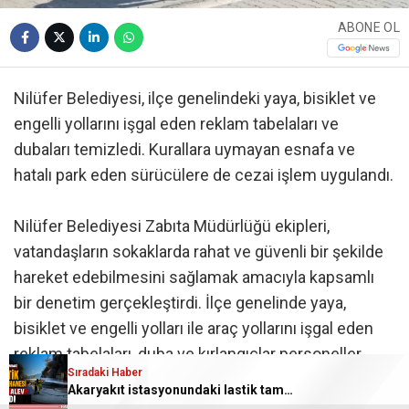
ABONE OL
Nilüfer Belediyesi, ilçe genelindeki yaya, bisiklet ve
engelli yollarını işgal eden reklam tabelaları ve
dubaları temizledi. Kurallara uymayan esnafa ve
hatalı park eden sürücülere de cezai işlem uygulandı.
Nilüfer Belediyesi Zabıta Müdürlüğü ekipleri,
vatandaşların sokaklarda rahat ve güvenli bir şekilde
hareket edebilmesini sağlamak amacıyla kapsamlı
bir denetim gerçekleştirdi. İlçe genelinde yaya,
bisiklet ve engelli yolları ile araç yollarını işgal eden
reklam tabelaları, duba ve kırlangıçlar personeller
Sıradaki Haber
tarafından toplandı.
Akaryakıt istasyonundaki lastik tamirhanesi alev alev yandı