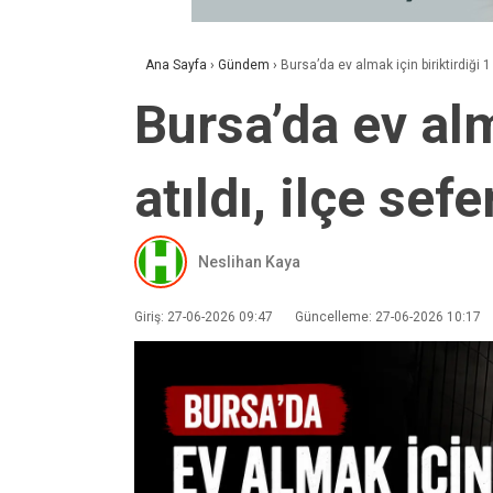
Ana Sayfa
›
Gündem
›
Bursa’da ev almak için biriktirdiği 1 
Bursa’da ev alm
atıldı, ilçe sef
Neslihan Kaya
Giriş: 27-06-2026 09:47
Güncelleme: 27-06-2026 10:17