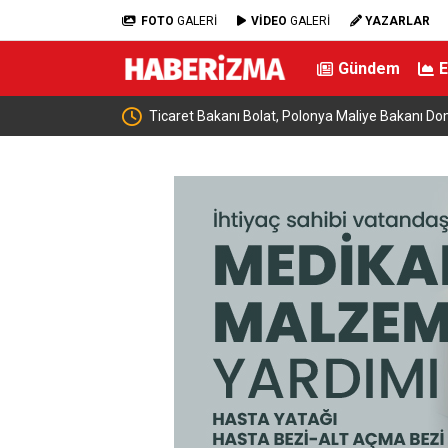
FOTO
GALERİ
VİDEO
GALERİ
YAZARLAR
Gündem
e buluştu: “Terörsüz
Ticaret Bakanı Bolat, Polonya Maliye Bakanı Dom
geldi