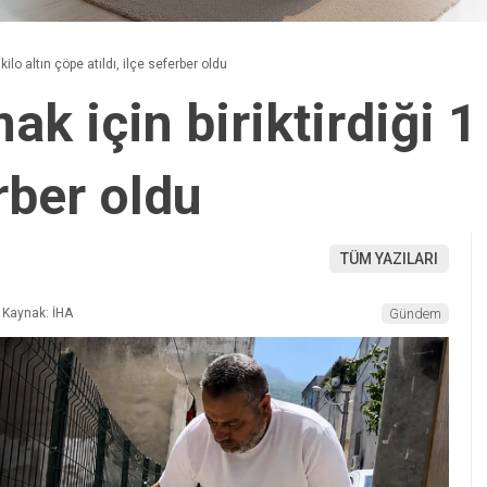
kilo altın çöpe atıldı, ilçe seferber oldu
ak için biriktirdiği 1
erber oldu
TÜM YAZILARI
Kaynak: İHA
Gündem