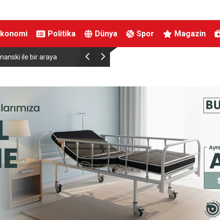
Ekonomi
Politika
Dünya
Spor
Magazin
anski ile bir araya
Almanya’da Ren Nehri’nde kuraklık alarmı: Su s
yaşandı