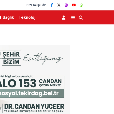
Bizi Takip Edin
Sağlık
Teknoloji
eviyesinde tarihi düşüş
Uludağ’da çıkan orman yangını söndürüldü