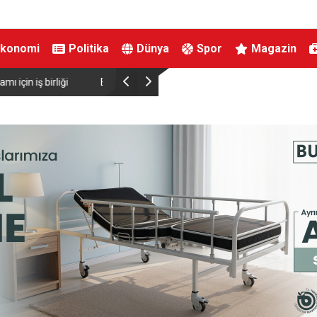
Ekonomi
Politika
Dünya
Spor
Magazin
ırtınası var”
Resul Dindar ve Ümit Yaşar, Kastamonu’da bin
unutulmaz bir gece yaşattı