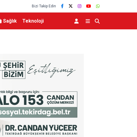
Bizi Takip Edin
Sağlık
Teknoloji
lerce vatandaşa
Menderes Belediye Başkanı İlkay Çiçek tutukla