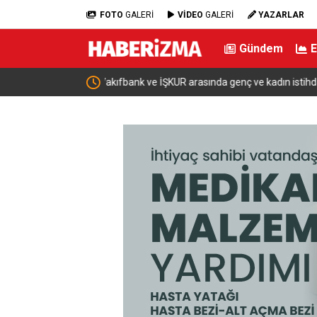
FOTO
GALERİ
VİDEO
GALERİ
YAZARLAR
Gündem
ı için iş birliği
Bakan Şimşek: “Batman’da muazzam bir hizmet f