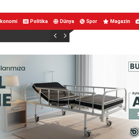
Ekonomi
Politika
Dünya
Spor
Magazin
Polisin yanında bile durmadılar… Tarihi Arapşükrü
kamerada