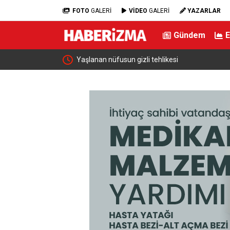
FOTO
GALERİ
VİDEO
GALERİ
YAZARLAR
Gündem
mlerle Bir Araya
Yaşlanan nüfusun gizli tehlikesi