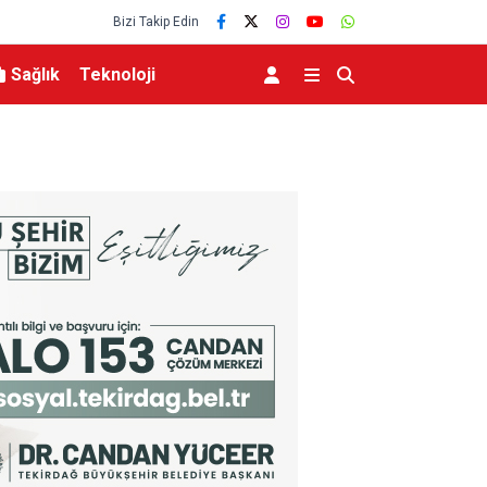
Bizi Takip Edin
Sağlık
Teknoloji
 Sokağı’nda kavga
Sarımsak festivalinde sahne alan Sefo, binlerce
bir gece yaşattı