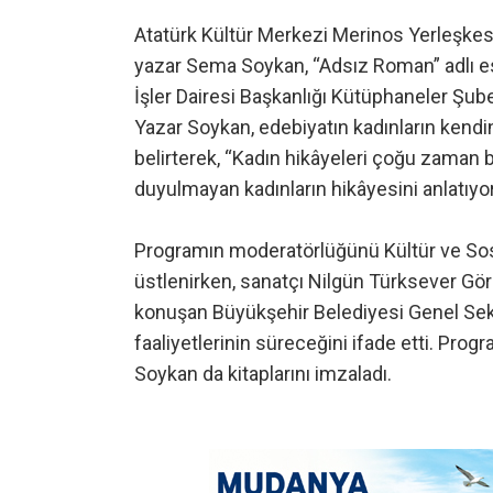
Atatürk Kültür Merkezi Merinos Yerleşkesi
yazar Sema Soykan, “Adsız Roman” adlı ese
İşler Dairesi Başkanlığı Kütüphaneler Şub
Yazar Soykan, edebiyatın kadınların kend
belirterek, “Kadın hikâyeleri çoğu zaman ba
duyulmayan kadınların hikâyesini anlatıyor
Programın moderatörlüğünü Kültür ve Sosy
üstlenirken, sanatçı Nilgün Türksever Gör
konuşan Büyükşehir Belediyesi Genel Sekr
faaliyetlerinin süreceğini ifade etti. Prog
Soykan da kitaplarını imzaladı.