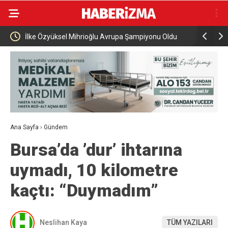
ampiyonu Oldu
Cumhurbaşkanı Erdoğan Suudi Arabistan’a çalışma
ziyareti gerçekleştirecek
Ana Sayfa
›
Gündem
Bursa’da ’dur’ ihtarına
uymadı, 10 kilometre
kaçtı: “Duymadım”
Neslihan Kaya
TÜM YAZILARI