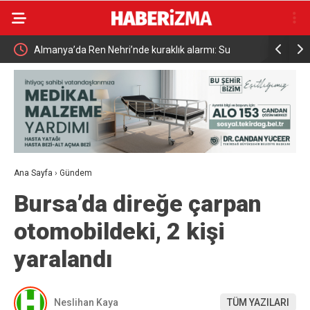
Almanya’da Ren Nehri’nde kuraklık alarmı: Su
Uludağ’da
seviyesinde tarihi düşüş yaşandı
Ana Sayfa
›
Gündem
Bursa’da direğe çarpan
otomobildeki, 2 kişi
yaralandı
Neslihan Kaya
TÜM YAZILARI