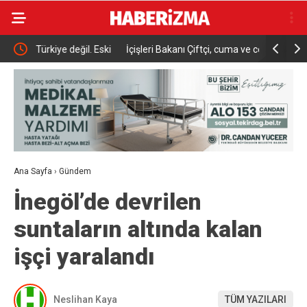
 Eski
İçişleri Bakanı Çiftçi, cuma ve cenaze namazlarına
Türkiye, S
 güçlü,
katıldı
savunma a
Ana Sayfa
›
Gündem
İnegöl’de devrilen
suntaların altında kalan
işçi yaralandı
Neslihan Kaya
TÜM YAZILARI