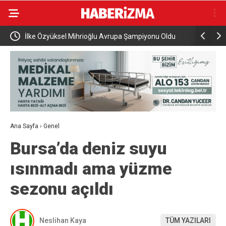
İlke Özyüksel Mihrioğlu Avrupa Şampiyonu Oldu
Cumhurbaş
ziyareti g
Ana Sayfa
›
Genel
Bursa’da deniz suyu
ısınmadı ama yüzme
sezonu açıldı
Neslihan Kaya
TÜM YAZILARI