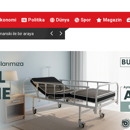
Ekonomi
Politika
Dünya
Spor
Magazin
anski ile bir araya
Almanya’da Ren Nehri’nde kuraklık alarmı: Su s
yaşandı