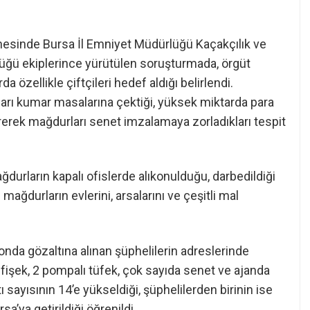
nesinde Bursa İl Emniyet Müdürlüğü Kaçakçılık ve
ğü ekiplerince yürütülen soruşturmada, örgüt
özellikle çiftçileri hedef aldığı belirlendi.
şları kumar masalarına çektiği, yüksek miktarda para
ererek mağdurları senet imzalamaya zorladıkları tespit
urların kapalı ofislerde alıkonulduğu, darbedildiği
mağdurların evlerini, arsalarını ve çeşitli mal
nda gözaltına alınan şüphelilerin adreslerinde
 fişek, 2 pompalı tüfek, çok sayıda senet ve ajanda
 sayısının 14’e yükseldiği, şüphelilerden birinin ise
a’ya getirildiği öğrenildi.