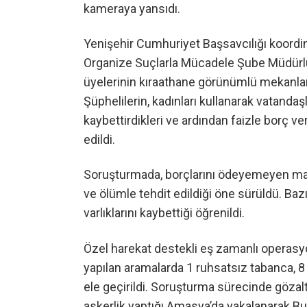
kameraya yansıdı.
Yenişehir Cumhuriyet Başsavcılığı koordi
Organize Suçlarla Mücadele Şube Müdürlü
üyelerinin kıraathane görünümlü mekanlarda 
Şüphelilerin, kadınları kullanarak vatanda
kaybettirdikleri ve ardından faizle borç v
edildi.
Soruşturmada, borçlarını ödeyemeyen mağd
ve ölümle tehdit edildiği öne sürüldü. Bazı 
varlıklarını kaybettiği öğrenildi.
Özel harekat destekli eş zamanlı operasyo
yapılan aramalarda 1 ruhsatsız tabanca, 8
ele geçirildi. Soruşturma sürecinde gözaltı
askerlik yaptığı Amasya’da yakalanarak Burs