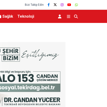
Bizi Takip Edin
Sağlık
Teknoloji
eviyesinde tarihi düşüş
Uludağ’da çıkan orman yangını söndürüldü