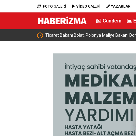
FOTO
GALERİ
VİDEO
GALERİ
YAZARLAR
Gündem
e buluştu: “Terörsüz
Ticaret Bakanı Bolat, Polonya Maliye Bakanı Dom
geldi