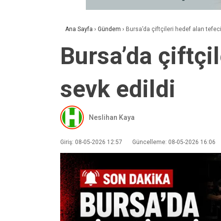
Ana Sayfa
›
Gündem
›
Bursa’da çiftçileri hedef alan tefec
Bursa’da çiftçi
sevk edildi
Neslihan Kaya
Giriş: 08-05-2026 12:57
Güncelleme: 08-05-2026 16:06