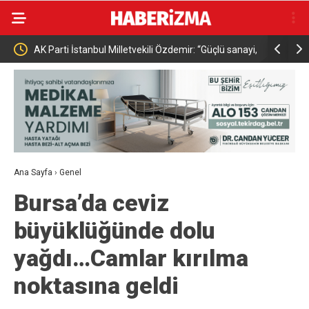
anun
AK Parti İstanbul Milletvekili Özdemir: “Güçlü sanayi,
Uluslarara
güçlü Türkiye”
kapılarını 
Ana Sayfa
›
Genel
Bursa’da ceviz
büyüklüğünde dolu
yağdı…Camlar kırılma
noktasına geldi