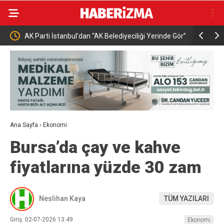
İhracat
AK Parti İstanbul’dan “AK Belediyeciliği Yerinde Gör”
Buharkent’
programı
Ana Sayfa
›
Ekonomi
Bursa’da çay ve kahve
fiyatlarına yüzde 30 zam
Neslihan Kaya
TÜM YAZILARI
Giriş: 02-07-2026 13:49
Ekonomi