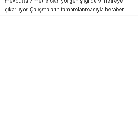
mevcutta 7 metre olan yol genişliği de 9 metreye
çıkarılıyor. Çalışmaların tamamlanmasıyla beraber
bölgede ulaşım konforunun artması ve vatandaşların
daha güvenli yolculuk yapması hedefleniyor.
“Çamurdan tozdan kurtulduk”
Sülüklügöl Mahalle Muhtarı Yaşar Yalçın, “Olmazsa
olmazımızdı. Çok şükür geldi. Artık bu yolun
çamurundan ve tozundan kurtulduk. Büyükşehir
Belediye Başkan Vekilimiz Şahin Biba’ya çok teşekkür
ediyorum” dedi.