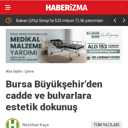
Bakan Çiftçi Sinop’ta 525 milyon TL’lik yatırımları
Karacabey
açtı: “Devlet vatandaşına daha hızlı ulaşacak”
Ana Sayfa
›
Çevre
Bursa Büyükşehir’den
cadde ve bulvarlara
estetik dokunuş
Neslihan Kaya
TÜM YAZILARI