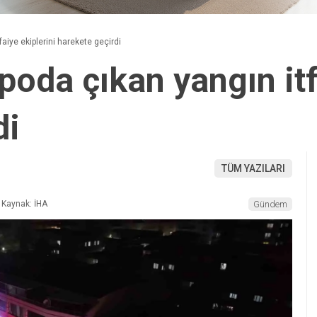
aiye ekiplerini harekete geçirdi
poda çıkan yangın itf
di
TÜM YAZILARI
Kaynak: İHA
Gündem