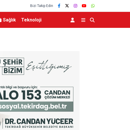
Bizi Takip Edin
Sağlık
Teknoloji
lediyesinden İş Birliği
Bakan Kurum’un katılımıyla Hatay’da 8 bin 500 
belirlendi