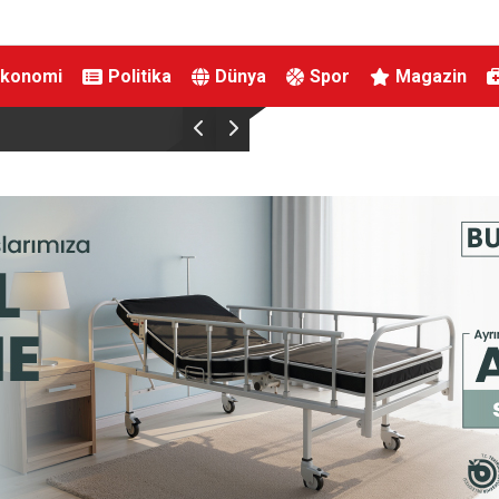
Ekonomi
Politika
Dünya
Spor
Magazin
Aile ve Sosyal Hizmetler Bakanlığı ile Yıldırım Be