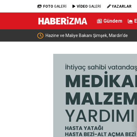
FOTO
GALERİ
VİDEO
GALERİ
YAZARLAR
Gündem
larına cevap
Hazine ve Maliye Bakanı Şimşek, Mardin’de