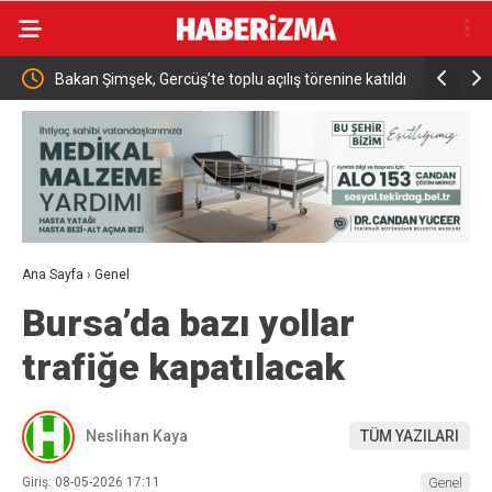
Bakan Şimşek, Gercüş’te toplu açılış törenine katıldı
Tekirdağ’
Ana Sayfa
›
Genel
Bursa’da bazı yollar
trafiğe kapatılacak
Neslihan Kaya
TÜM YAZILARI
Giriş: 08-05-2026 17:11
Genel