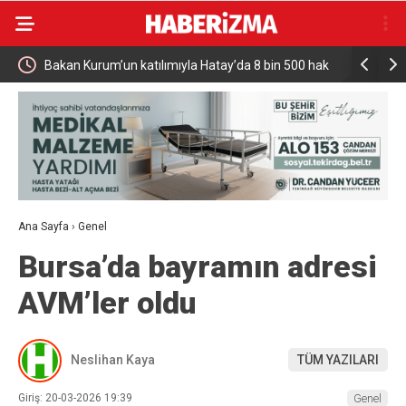
ay’da 8 bin 500 hak
Türkiye ve Polonya Arasında Yeni Ticaret Hedefi
Milyar Dolar
Ana Sayfa
›
Genel
Bursa’da bayramın adresi
AVM’ler oldu
Neslihan Kaya
TÜM YAZILARI
Giriş: 20-03-2026 19:39
Genel