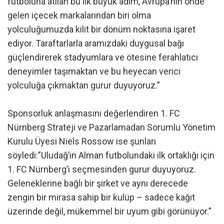
futboluna atılan bu ilk büyük adım, Avrupa’nın önde
gelen içecek markalarından biri olma
yolculuğumuzda kilit bir dönüm noktasına işaret
ediyor. Taraftarlarla aramızdaki duygusal bağı
güçlendirerek stadyumlara ve ötesine ferahlatıcı
deneyimler taşımaktan ve bu heyecan verici
yolculuğa çıkmaktan gurur duyuyoruz.”
Sponsorluk anlaşmasını değerlendiren 1. FC
Nürnberg Strateji ve Pazarlamadan Sorumlu Yönetim
Kurulu Üyesi Niels Rossow ise şunları
söyledi:”Uludağ’ın Alman futbolundaki ilk ortaklığı için
1. FC Nürnberg’i seçmesinden gurur duyuyoruz.
Geleneklerine bağlı bir şirket ve aynı derecede
zengin bir mirasa sahip bir kulüp – sadece kağıt
üzerinde değil, mükemmel bir uyum gibi görünüyor.”