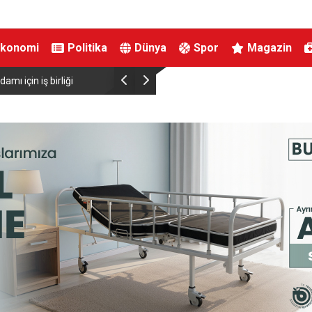
Ekonomi
Politika
Dünya
Spor
Magazin
mı için iş birliği
Bakan Şimşek: “Batman’da muazzam bir hizmet 