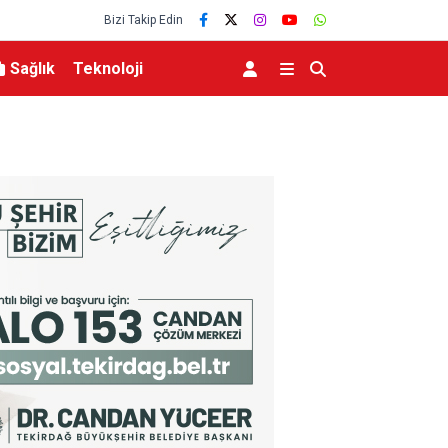
Bizi Takip Edin
Sağlık
Teknoloji
fırtınası var”
Resul Dindar ve Ümit Yaşar, Kastamonu’da bin
unutulmaz bir gece yaşattı