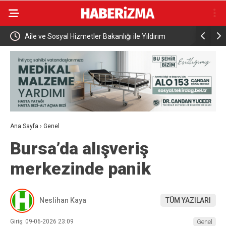
rım
Bakan Kurum’un katılımıyla Hatay’da 8 bin 500 hak
Türkiy
sahibinin konutu belirlendi
Milyar
Ana Sayfa
›
Genel
Bursa’da alışveriş
merkezinde panik
Neslihan Kaya
TÜM YAZILARI
Giriş: 09-06-2026 23:09
Genel