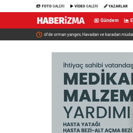
FOTO
GALERİ
VİDEO
GALERİ
YAZARLAR
Gündem
dahale başlatıldı
Bakan Yumaklı: “Son 24 yılda milli park sayısını 