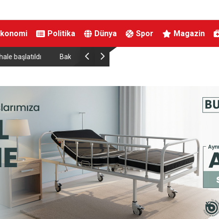
Ekonomi
Politika
Dünya
Spor
Magazin
696’ya çıkardık”
MHP Kütahya’da ilçe kongreleri 13 Ağustos’ta b