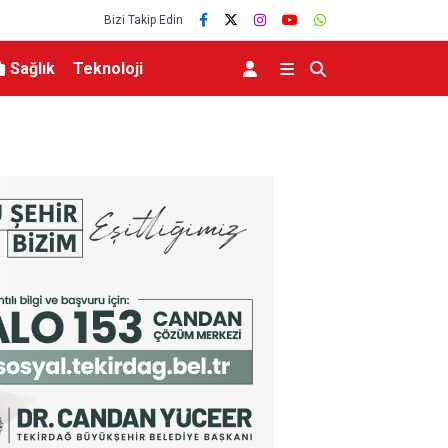
Bizi Takip Edin
Sağlık
Teknoloji
aşlıyor
Osmangazi’de geleceğin yüzücüleri sertifikaları