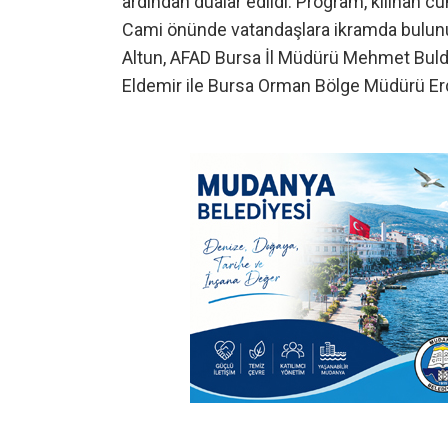
ardından dualar edildi. Program, kılınan
Cami önünde vatandaşlara ikramda bulunu
Altun, AFAD Bursa İl Müdürü Mehmet Bulda
Eldemir ile Bursa Orman Bölge Müdürü Erda