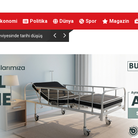
Ekonomi
Politika
Dünya
Spor
Magazin
viyesinde tarihi düşüş
Uludağ’da çıkan orman yangını söndürüldü