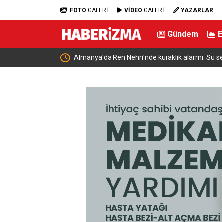
FOTO
GALERİ
VİDEO
GALERİ
YAZARLAR
Gündem
Teklifi Meclis
Almanya’da Ren Nehri’nde kuraklık alarmı: Su se
yaşandı