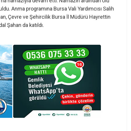
 cuma namazıyla devam etti. Namazın ardından Ulu
ldu. Anma programına Bursa Vali Yardımcısı Salih
n, Çevre ve Şehircilik Bursa İl Müdürü Hayrettin
l Şahan da katıldı.