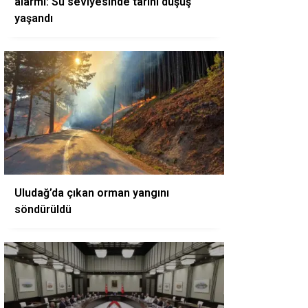
alarmı: Su seviyesinde tarihi düşüş
yaşandı
Uludağ’da çıkan orman yangını
söndürüldü