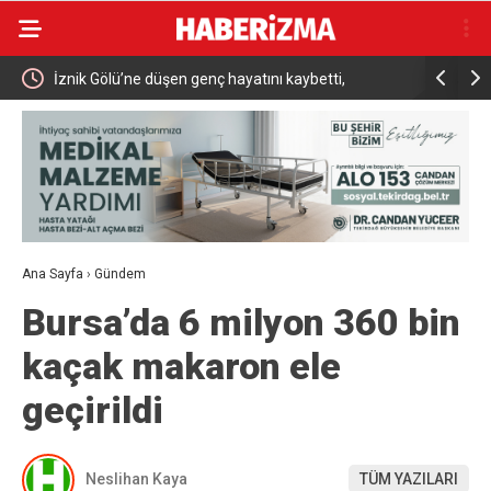
İznik Gölü’ne düşen genç hayatını kaybetti,
Aile ve So
gözyaşlarıyla toprağa verildi
Ana Sayfa
›
Gündem
Bursa’da 6 milyon 360 bin
kaçak makaron ele
geçirildi
Neslihan Kaya
TÜM YAZILARI