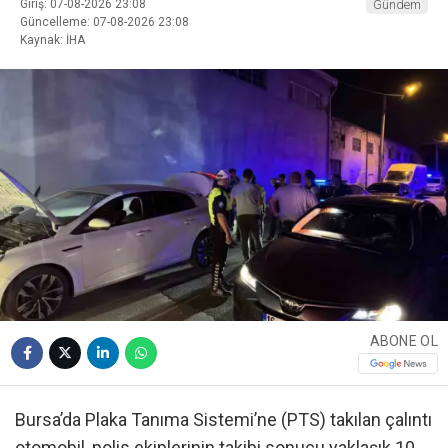
Giriş: 07-08-2026 23:08
Gündem
Güncelleme: 07-08-2026 23:08
Kaynak: İHA
ABONE OL
Bursa’da Plaka Tanıma Sistemi’ne (PTS) takılan çalıntı
otomobil, polis ekiplerinin takibi sonucu yaklaşık 10