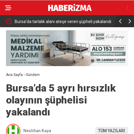
andı
Bursa’da tarlalık alanı ateşe veren şüpheli yakalandı
ABD, UFO’l
yayınladı
Ana Sayfa
›
Gündem
Bursa’da 5 ayrı hırsızlık
olayının şüphelisi
yakalandı
Neslihan Kaya
TÜM YAZILARI