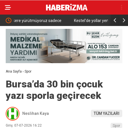
adece
Kestel’de yollar yenilenip genişletiliyor
Abdülh
lunuyoruz”
İçin Ça
Ana Sayfa
›
Spor
Bursa’da 30 bin çocuk
yazı sporla geçirecek
Neslihan Kaya
TÜM YAZILARI
Giriş: 07-07-2026 16:22
Spor