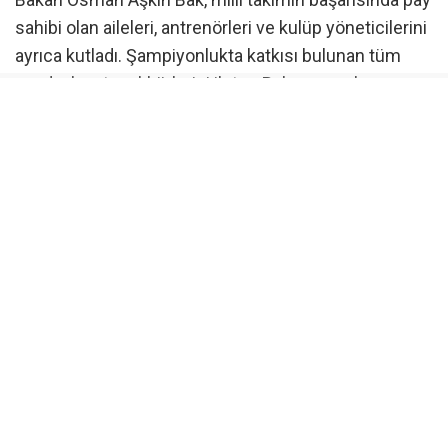
sahibi olan aileleri, antrenörleri ve kulüp yöneticilerini
ayrıca kutladı. Şampiyonlukta katkısı bulunan tüm
paydaşlara teşekkürlerini ileten Bak, sporcuların
performansını takdirle karşıladığını belirtti.