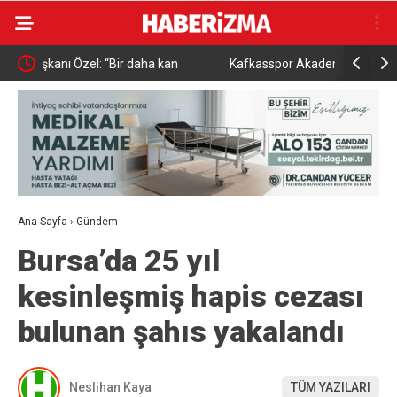
Kafkasspor Akademisi Yeni Sezona Hazırlanıyor
Başkan Ha
atik
merkezind
Ana Sayfa
›
Gündem
Bursa’da 25 yıl
kesinleşmiş hapis cezası
bulunan şahıs yakalandı
Neslihan Kaya
TÜM YAZILARI