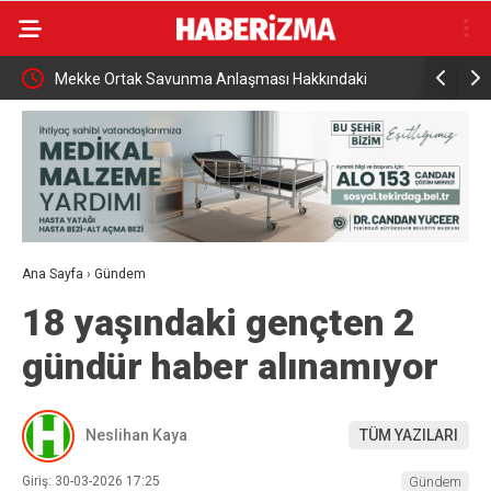
eza
Mekke Ortak Savunma Anlaşması Hakkındaki
Bakan Şimş
İddialara Resmi Yanıt
Ana Sayfa
›
Gündem
18 yaşındaki gençten 2
gündür haber alınamıyor
Neslihan Kaya
TÜM YAZILARI
Giriş: 30-03-2026 17:25
Gündem