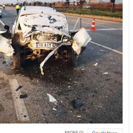
ABONE OL