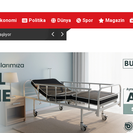
Ekonomi
Politika
Dünya
Spor
Magazin
şlıyor
Osmangazi’de geleceğin yüzücüleri sertifikaları