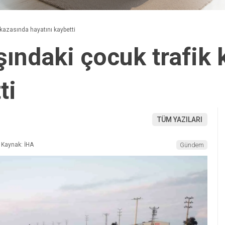
 kazasında hayatını kaybetti
şındaki çocuk trafik
ti
TÜM YAZILARI
Kaynak: İHA
Gündem