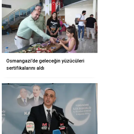
Osmangazi’de geleceğin yüzücüleri
sertifikalarını aldı