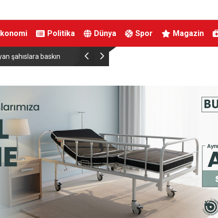
Ekonomi
Politika
Dünya
Spor
Magazin
yan şahıslara baskın
Kardeş kavgası babayı yola, polisi sokağa döktü