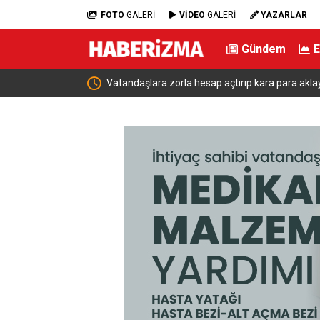
FOTO
GALERİ
VİDEO
GALERİ
YAZARLAR
Gündem
venlik Gündemi
Vatandaşlara zorla hesap açtırıp kara para akla