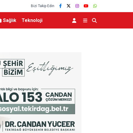
Bizi Takip Edin
Sağlık
Teknoloji
Osmangazi Belediyesi’nden istihdam sağlayan