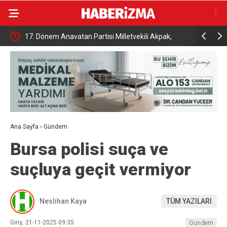
İhracat
17. Dönem Anavatan Partisi Milletvekili Akpak,
Tutuklu B
toprağa verildi
açıklama
Ana Sayfa
›
Gündem
Bursa polisi suça ve
suçluya geçit vermiyor
Neslihan Kaya
TÜM YAZILARI
Giriş: 21-11-2025 09:35
Gündem