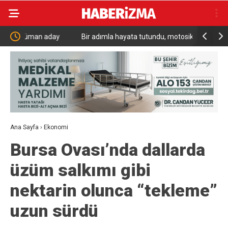
day
Bir adımla hayata tutundu, motosikletli duvara
Benzinde 
çarparak can verdi
TL’lik D
Ana Sayfa
›
Ekonomi
Bursa Ovası’nda dallarda
üzüm salkımı gibi
nektarin olunca “tekleme”
uzun sürdü