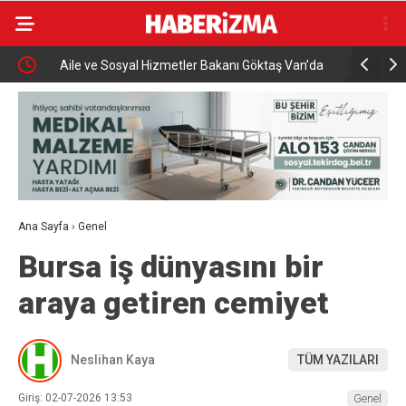
Aile ve Sosyal Hizmetler Bakanı Göktaş Van’da
Uludağ’da
Ana Sayfa
›
Genel
Bursa iş dünyasını bir
araya getiren cemiyet
Neslihan Kaya
TÜM YAZILARI
Giriş: 02-07-2026 13:53
Genel