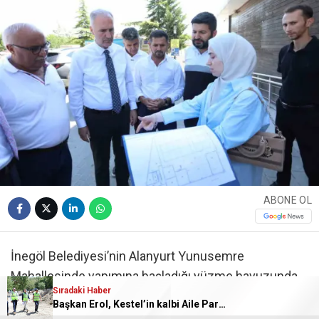
ABONE OL
İnegöl Belediyesi’nin Alanyurt Yunusemre
Mahallesinde yapımına başladığı yüzme havuzunda
Sıradaki Haber
çalışmalar devam ediyor.
Başkan Erol, Kestel’in kalbi Aile Parkı’ndaki çalışmaları inceledi