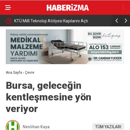
KTÜ Millî Teknoloji Atölyesi Kapılarını Açtı
HAYAT 112
Spotu Yay
Ana Sayfa
›
Çevre
Bursa, geleceğin
kentleşmesine yön
veriyor
Neslihan Kaya
TÜM YAZILARI