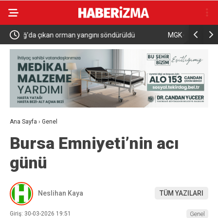
MGK 6 Ağustos 2026 Toplantısında Bölgesel
İznik Gölü
Güvenlik Gündemi
gözyaşları
Ana Sayfa
›
Genel
Bursa Emniyeti’nin acı
günü
Neslihan Kaya
TÜM YAZILARI
Giriş: 30-03-2026 19:51
Genel