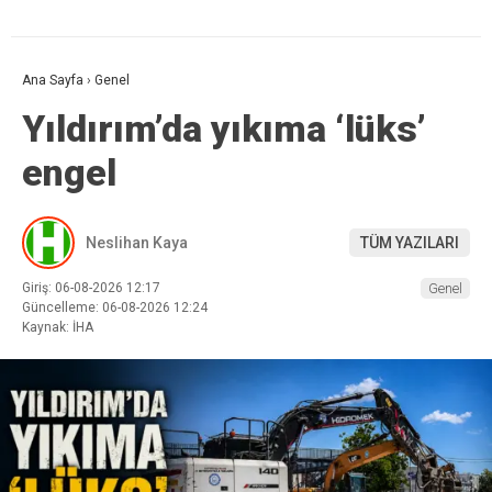
Ana Sayfa
›
Genel
Yıldırım’da yıkıma ‘lüks’
engel
Neslihan Kaya
TÜM YAZILARI
Giriş: 06-08-2026 12:17
Genel
Güncelleme: 06-08-2026 12:24
Kaynak: İHA