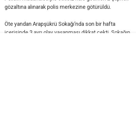
gözaltına alınarak polis merkezine götürüldü.
Öte yandan Arapşükrü Sokağı’nda son bir hafta
içerisinde 3 ayrı olay yaşanması dikkat çekti. Sokağın
kısa süre içerisinde art arda yaşanan olaylarla
gündeme gelmesi, çevrede bulunan vatandaşların da
dikkatini çekti.