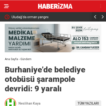
MHP Kula İlçe Başkanı Hüseyin Sönmez oldu
Büyükşe
Ana Sayfa
›
Gündem
Burhaniye’de belediye
otobüsü şarampole
devridi: 9 yaralı
Neslihan Kaya
TÜM YAZILARI