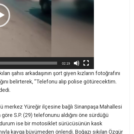
02:19
kılan şahıs arkadaşının şort giyen kızların fotoğrafını
ğını belirterek, “Telefonu alıp polise götürecektim.
dedi.
ü merkez Yüreğir ilçesine bağlı Sinanpaşa Mahallesi
 göre S.P. (29) telefonunu aldığını öne sürdüğü
Bu durum ise bir motosiklet sürücüsünün kask
mıyla kavga büyümeden önlendi. Boğazı sıkılan Özgür