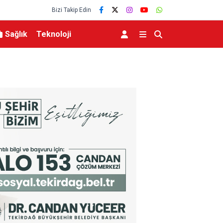
Bizi Takip Edin
Sağlık
Teknoloji
lerce vatandaşa
Menderes Belediye Başkanı İlkay Çiçek tutukla