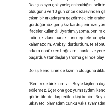
Dolaş, olayın çok yanlış anlaşıldığını belirt
olduğunu ve 10 gün önce cezaevinden çıkt
çıkan bir arkadaşımı gezdirmek için arabayl
gördüğümüz genç kız kardeşlerimize yönelik
ifadeler kullandı. Uyardım, yapma, benim 
indirip, kızların bacaklarını cep telefonu
kalamazdım. Arabayı durdurdum, telefonu
arkam dönükken boğazıma sarıldı ve yere
başardı. Vatandaşlar yardıma gelince olay
Dolaş, kendisinin de kızının olduğuna dik
“Benim de bir kızım var. Böyle kişilerin dı
edilemez. Eğer ona göz yumsaydım, kendi
görüntülerde darp edilen kişi benim. Boyn
Şikayetçi olamadım çünkü yakalayamadım