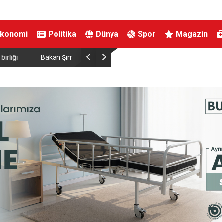
Ekonomi
Politika
Dünya
Spor
Magazin
ırtınası var”
Resul Dindar ve Ümit Yaşar, Kastamonu’da bin
unutulmaz bir gece yaşattı