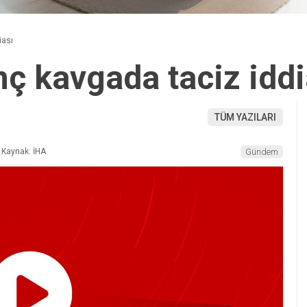
iası
nç kavgada taciz iddi
TÜM YAZILARI
Kaynak: İHA
Gündem