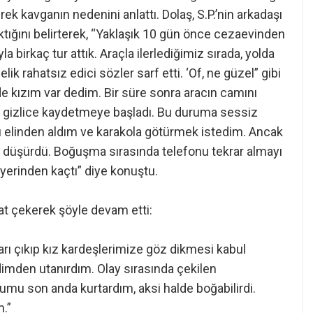
erek kavganın nedenini anlattı. Dolaş, S.P.’nin arkadaşı
ığını belirterek, “Yaklaşık 10 gün önce cezaevinden
a birkaç tur attık. Araçla ilerlediğimiz sırada, yolda
 rahatsız edici sözler sarf etti. ‘Of, ne güzel” gibi
de kızım var dedim. Bir süre sonra aracın camını
yla gizlice kaydetmeye başladı. Bu duruma sessiz
 elinden aldım ve karakola götürmek istedim. Ancak
 düşürdü. Boğuşma sırasında telefonu tekrar almayı
 yerinden kaçtı” diye konuştu.
kat çekerek şöyle devam etti:
şarı çıkıp kız kardeşlerimize göz dikmesi kabul
mden utanırdım. Olay sırasında çekilen
umu son anda kurtardım, aksi halde boğabilirdi.
.”