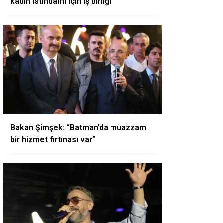
kadın istihdamı için iş birliği
Bakan Şimşek: “Batman’da muazzam
bir hizmet fırtınası var”