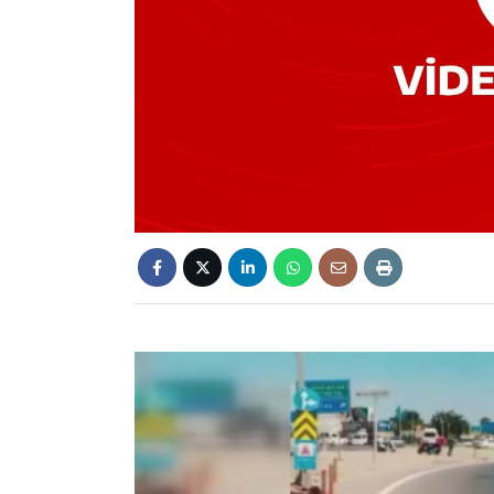
Video
oynatıcı