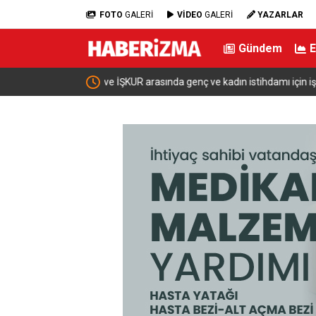
FOTO
GALERİ
VİDEO
GALERİ
YAZARLAR
Gündem
ı için iş birliği
Bakan Şimşek: “Batman’da muazzam bir hizmet f